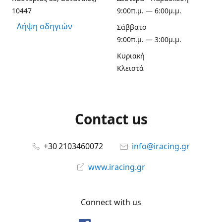
10447
9:00π.μ. — 6:00μ.μ.
Λήψη οδηγιών
Σάββατο
9:00π.μ. — 3:00μ.μ.
Κυριακή
Κλειστά
Contact us
+30 2103460072
info@iracing.gr
www.iracing.gr
Connect with us