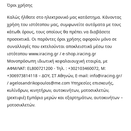
Όροι χρήσης
Καλώς ήλθατε στo ηλεκτρονικό μας κατάστημα. Κάνοντας
χρήση του ιστότοπου μας, συμφωνείτε αυτόματα με τους
κάτωθι όρους, τους οποίους θα πρέπει να διαβάσετε
προσεκτικά. Οι παρόντες όροι χρήσης αφορούν μόνο σε
συναλλαγές που εκτελούνται αποκλειστικά μέσω του
ιστότοπου www.iracing.gr / e-shop.iracing.gr
Μονοπρόσωπη ιδιωτική κεφαλαιουχική εταιρία, με
ΑΦΜ/VAT: EL800721200 - Τηλ. : +302103460072, M:
+306973814118 – ΔΟΥ, ΣΤ Αθηνών, E-mail: info@iracing.gr/
/ agelosandrikopoulos@me.com Υπηρεσίες επισκευής,
κυλίνδρων, κινητήρων, αυτοκινήτων, μοτοσικλετών,
(ρεκτιφιέ) Εμπόριο μερών και εξαρτημάτων, αυτοκινήτων –
μοτοσικλετών.