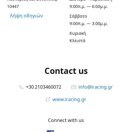
10447
9:00π.μ. — 6:00μ.μ.
Λήψη οδηγιών
Σάββατο
9:00π.μ. — 3:00μ.μ.
Κυριακή
Κλειστά
Contact us
+30 2103460072
info@iracing.gr
www.iracing.gr
Connect with us