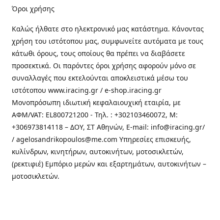
Όροι χρήσης
Καλώς ήλθατε στo ηλεκτρονικό μας κατάστημα. Κάνοντας
χρήση του ιστότοπου μας, συμφωνείτε αυτόματα με τους
κάτωθι όρους, τους οποίους θα πρέπει να διαβάσετε
προσεκτικά. Οι παρόντες όροι χρήσης αφορούν μόνο σε
συναλλαγές που εκτελούνται αποκλειστικά μέσω του
ιστότοπου www.iracing.gr / e-shop.iracing.gr
Μονοπρόσωπη ιδιωτική κεφαλαιουχική εταιρία, με
ΑΦΜ/VAT: EL800721200 - Τηλ. : +302103460072, M:
+306973814118 – ΔΟΥ, ΣΤ Αθηνών, E-mail: info@iracing.gr/
/ agelosandrikopoulos@me.com Υπηρεσίες επισκευής,
κυλίνδρων, κινητήρων, αυτοκινήτων, μοτοσικλετών,
(ρεκτιφιέ) Εμπόριο μερών και εξαρτημάτων, αυτοκινήτων –
μοτοσικλετών.