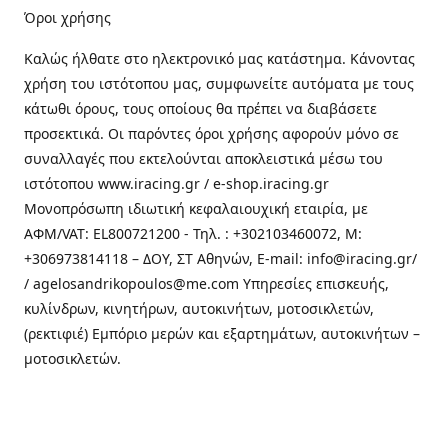
Όροι χρήσης
Καλώς ήλθατε στo ηλεκτρονικό μας κατάστημα. Κάνοντας
χρήση του ιστότοπου μας, συμφωνείτε αυτόματα με τους
κάτωθι όρους, τους οποίους θα πρέπει να διαβάσετε
προσεκτικά. Οι παρόντες όροι χρήσης αφορούν μόνο σε
συναλλαγές που εκτελούνται αποκλειστικά μέσω του
ιστότοπου www.iracing.gr / e-shop.iracing.gr
Μονοπρόσωπη ιδιωτική κεφαλαιουχική εταιρία, με
ΑΦΜ/VAT: EL800721200 - Τηλ. : +302103460072, M:
+306973814118 – ΔΟΥ, ΣΤ Αθηνών, E-mail: info@iracing.gr/
/ agelosandrikopoulos@me.com Υπηρεσίες επισκευής,
κυλίνδρων, κινητήρων, αυτοκινήτων, μοτοσικλετών,
(ρεκτιφιέ) Εμπόριο μερών και εξαρτημάτων, αυτοκινήτων –
μοτοσικλετών.