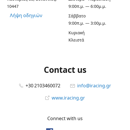
10447
9:00π.μ. — 6:00μ.μ.
Λήψη οδηγιών
Σάββατο
9:00π.μ. — 3:00μ.μ.
Κυριακή
Κλειστά
Contact us
+30 2103460072
info@iracing.gr
www.iracing.gr
Connect with us