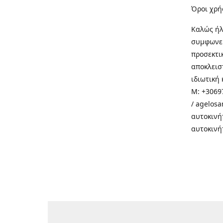
Όροι χρή
Καλώς ήλ
συμφωνεί
προσεκτι
αποκλεισ
ιδιωτική 
M: +30697
/ agelos
αυτοκινή
αυτοκινή