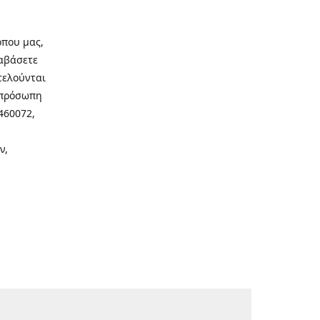
οπου μας,
ιαβάσετε
τελούνται
νοπρόσωπη
460072,
ν,