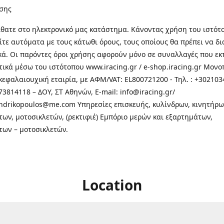
σης
θατε στo ηλεκτρονικό μας κατάστημα. Κάνοντας χρήση του ιστότ
τε αυτόματα με τους κάτωθι όρους, τους οποίους θα πρέπει να δ
κά. Οι παρόντες όροι χρήσης αφορούν μόνο σε συναλλαγές που εκ
τικά μέσω του ιστότοπου www.iracing.gr / e-shop.iracing.gr Μο
κεφαλαιουχική εταιρία, με ΑΦΜ/VAT: EL800721200 - Τηλ. : +302103
3814118 – ΔΟΥ, ΣΤ Αθηνών, E-mail: info@iracing.gr/
andrikopoulos@me.com Υπηρεσίες επισκευής, κυλίνδρων, κινητήρω
των, μοτοσικλετών, (ρεκτιφιέ) Εμπόριο μερών και εξαρτημάτων,
των – μοτοσικλετών.
Location