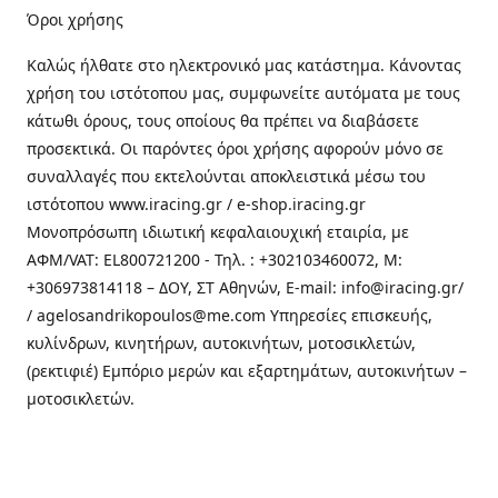
Όροι χρήσης
Καλώς ήλθατε στo ηλεκτρονικό μας κατάστημα. Κάνοντας
χρήση του ιστότοπου μας, συμφωνείτε αυτόματα με τους
κάτωθι όρους, τους οποίους θα πρέπει να διαβάσετε
προσεκτικά. Οι παρόντες όροι χρήσης αφορούν μόνο σε
συναλλαγές που εκτελούνται αποκλειστικά μέσω του
ιστότοπου www.iracing.gr / e-shop.iracing.gr
Μονοπρόσωπη ιδιωτική κεφαλαιουχική εταιρία, με
ΑΦΜ/VAT: EL800721200 - Τηλ. : +302103460072, M:
+306973814118 – ΔΟΥ, ΣΤ Αθηνών, E-mail: info@iracing.gr/
/ agelosandrikopoulos@me.com Υπηρεσίες επισκευής,
κυλίνδρων, κινητήρων, αυτοκινήτων, μοτοσικλετών,
(ρεκτιφιέ) Εμπόριο μερών και εξαρτημάτων, αυτοκινήτων –
μοτοσικλετών.