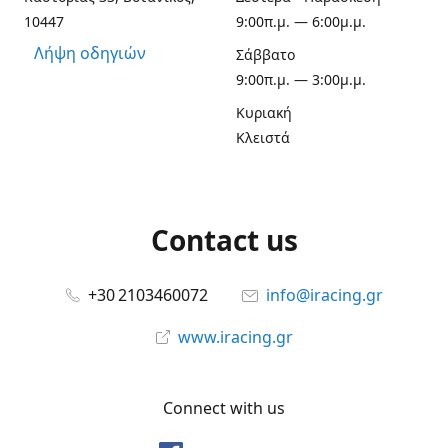
10447
9:00π.μ. — 6:00μ.μ.
Λήψη οδηγιών
Σάββατο
9:00π.μ. — 3:00μ.μ.
Κυριακή
Κλειστά
Contact us
+30 2103460072
info@iracing.gr
www.iracing.gr
Connect with us