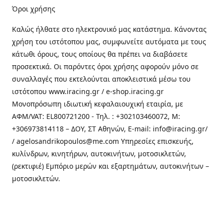
Όροι χρήσης
Καλώς ήλθατε στo ηλεκτρονικό μας κατάστημα. Κάνοντας
χρήση του ιστότοπου μας, συμφωνείτε αυτόματα με τους
κάτωθι όρους, τους οποίους θα πρέπει να διαβάσετε
προσεκτικά. Οι παρόντες όροι χρήσης αφορούν μόνο σε
συναλλαγές που εκτελούνται αποκλειστικά μέσω του
ιστότοπου www.iracing.gr / e-shop.iracing.gr
Μονοπρόσωπη ιδιωτική κεφαλαιουχική εταιρία, με
ΑΦΜ/VAT: EL800721200 - Τηλ. : +302103460072, M:
+306973814118 – ΔΟΥ, ΣΤ Αθηνών, E-mail: info@iracing.gr/
/ agelosandrikopoulos@me.com Υπηρεσίες επισκευής,
κυλίνδρων, κινητήρων, αυτοκινήτων, μοτοσικλετών,
(ρεκτιφιέ) Εμπόριο μερών και εξαρτημάτων, αυτοκινήτων –
μοτοσικλετών.