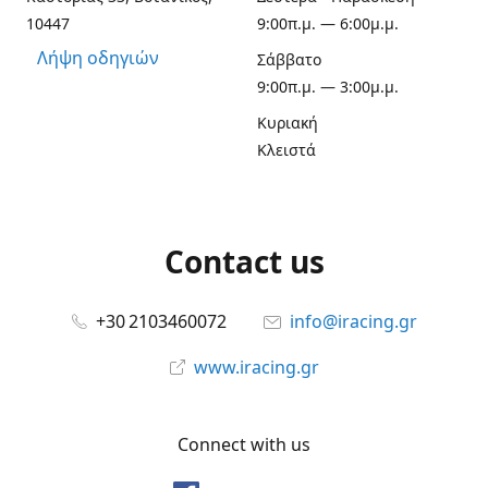
10447
9:00π.μ. — 6:00μ.μ.
Λήψη οδηγιών
Σάββατο
9:00π.μ. — 3:00μ.μ.
Κυριακή
Κλειστά
Contact us
+30 2103460072
info@iracing.gr
www.iracing.gr
Connect with us