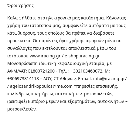
Όροι χρήσης
Καλώς ήλθατε στo ηλεκτρονικό μας κατάστημα. Κάνοντας
χρήση του ιστότοπου μας, συμφωνείτε αυτόματα με τους
κάτωθι όρους, τους οποίους θα πρέπει να διαβάσετε
προσεκτικά. Οι παρόντες όροι χρήσης αφορούν μόνο σε
συναλλαγές που εκτελούνται αποκλειστικά μέσω του
ιστότοπου www.iracing.gr / e-shop.iracing.gr
Μονοπρόσωπη ιδιωτική κεφαλαιουχική εταιρία, με
ΑΦΜ/VAT: EL800721200 - Τηλ. : +302103460072, M:
+306973814118 – ΔΟΥ, ΣΤ Αθηνών, E-mail: info@iracing.gr/
/ agelosandrikopoulos@me.com Υπηρεσίες επισκευής,
κυλίνδρων, κινητήρων, αυτοκινήτων, μοτοσικλετών,
(ρεκτιφιέ) Εμπόριο μερών και εξαρτημάτων, αυτοκινήτων –
μοτοσικλετών.