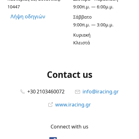
10447
9:00π.μ. — 6:00μ.μ.
Λήψη οδηγιών
Σάββατο
9:00π.μ. — 3:00μ.μ.
Κυριακή
Κλειστά
Contact us
+30 2103460072
info@iracing.gr
www.iracing.gr
Connect with us