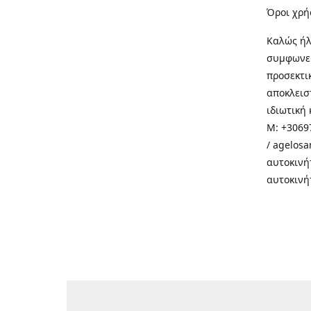
Όροι χρή
Καλώς ήλ
συμφωνεί
προσεκτι
αποκλεισ
ιδιωτική 
M: +30697
/ agelos
αυτοκινή
αυτοκινή