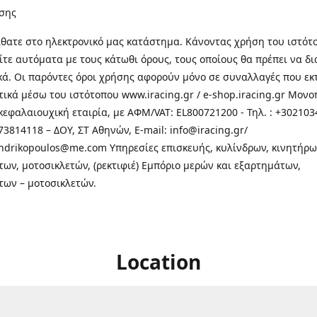
σης
θατε στo ηλεκτρονικό μας κατάστημα. Κάνοντας χρήση του ιστότ
τε αυτόματα με τους κάτωθι όρους, τους οποίους θα πρέπει να δ
κά. Οι παρόντες όροι χρήσης αφορούν μόνο σε συναλλαγές που εκ
τικά μέσω του ιστότοπου www.iracing.gr / e-shop.iracing.gr Μο
κεφαλαιουχική εταιρία, με ΑΦΜ/VAT: EL800721200 - Τηλ. : +302103
3814118 – ΔΟΥ, ΣΤ Αθηνών, E-mail: info@iracing.gr/
andrikopoulos@me.com Υπηρεσίες επισκευής, κυλίνδρων, κινητήρω
των, μοτοσικλετών, (ρεκτιφιέ) Εμπόριο μερών και εξαρτημάτων,
των – μοτοσικλετών.
Location