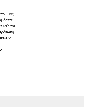
οπου μας,
ιαβάσετε
τελούνται
νοπρόσωπη
460072,
ν,