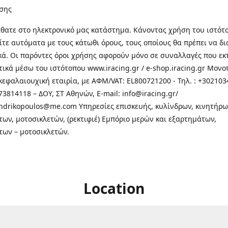
σης
θατε στo ηλεκτρονικό μας κατάστημα. Κάνοντας χρήση του ιστότ
τε αυτόματα με τους κάτωθι όρους, τους οποίους θα πρέπει να δ
κά. Οι παρόντες όροι χρήσης αφορούν μόνο σε συναλλαγές που εκ
τικά μέσω του ιστότοπου www.iracing.gr / e-shop.iracing.gr Μο
κεφαλαιουχική εταιρία, με ΑΦΜ/VAT: EL800721200 - Τηλ. : +302103
3814118 – ΔΟΥ, ΣΤ Αθηνών, E-mail: info@iracing.gr/
andrikopoulos@me.com Υπηρεσίες επισκευής, κυλίνδρων, κινητήρω
των, μοτοσικλετών, (ρεκτιφιέ) Εμπόριο μερών και εξαρτημάτων,
των – μοτοσικλετών.
Location