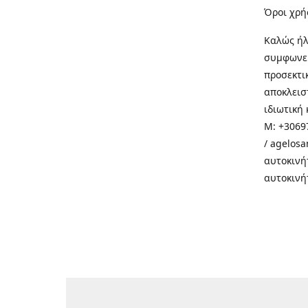
Όροι χρή
Καλώς ήλ
συμφωνεί
προσεκτι
αποκλεισ
ιδιωτική 
M: +30697
/ agelos
αυτοκινή
αυτοκινή