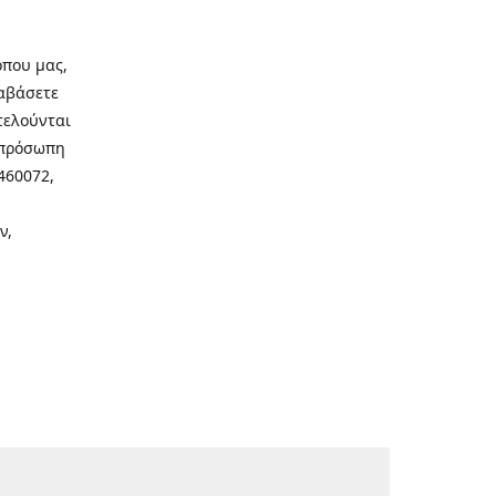
οπου μας,
ιαβάσετε
τελούνται
νοπρόσωπη
460072,
ν,