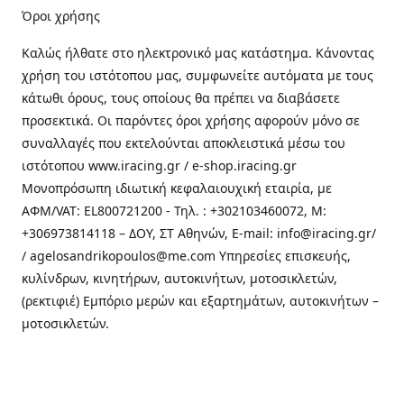
Όροι χρήσης
Καλώς ήλθατε στo ηλεκτρονικό μας κατάστημα. Κάνοντας
χρήση του ιστότοπου μας, συμφωνείτε αυτόματα με τους
κάτωθι όρους, τους οποίους θα πρέπει να διαβάσετε
προσεκτικά. Οι παρόντες όροι χρήσης αφορούν μόνο σε
συναλλαγές που εκτελούνται αποκλειστικά μέσω του
ιστότοπου www.iracing.gr / e-shop.iracing.gr
Μονοπρόσωπη ιδιωτική κεφαλαιουχική εταιρία, με
ΑΦΜ/VAT: EL800721200 - Τηλ. : +302103460072, M:
+306973814118 – ΔΟΥ, ΣΤ Αθηνών, E-mail: info@iracing.gr/
/ agelosandrikopoulos@me.com Υπηρεσίες επισκευής,
κυλίνδρων, κινητήρων, αυτοκινήτων, μοτοσικλετών,
(ρεκτιφιέ) Εμπόριο μερών και εξαρτημάτων, αυτοκινήτων –
μοτοσικλετών.