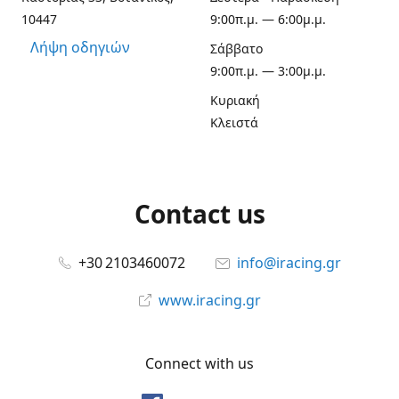
10447
9:00π.μ. — 6:00μ.μ.
Λήψη οδηγιών
Σάββατο
9:00π.μ. — 3:00μ.μ.
Κυριακή
Κλειστά
Contact us
+30 2103460072
info@iracing.gr
www.iracing.gr
Connect with us