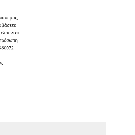
οπου μας,
ιαβάσετε
τελούνται
νοπρόσωπη
460072,
ν,