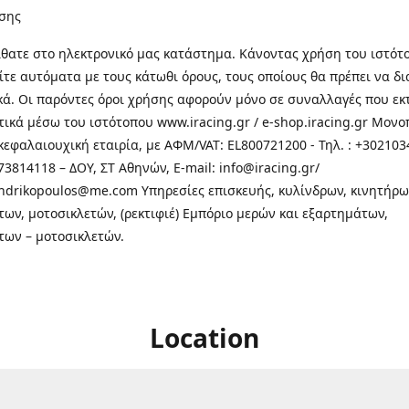
σης
θατε στo ηλεκτρονικό μας κατάστημα. Κάνοντας χρήση του ιστότ
τε αυτόματα με τους κάτωθι όρους, τους οποίους θα πρέπει να δ
κά. Οι παρόντες όροι χρήσης αφορούν μόνο σε συναλλαγές που εκ
τικά μέσω του ιστότοπου www.iracing.gr / e-shop.iracing.gr Μο
κεφαλαιουχική εταιρία, με ΑΦΜ/VAT: EL800721200 - Τηλ. : +302103
3814118 – ΔΟΥ, ΣΤ Αθηνών, E-mail: info@iracing.gr/
andrikopoulos@me.com Υπηρεσίες επισκευής, κυλίνδρων, κινητήρω
των, μοτοσικλετών, (ρεκτιφιέ) Εμπόριο μερών και εξαρτημάτων,
των – μοτοσικλετών.
Location