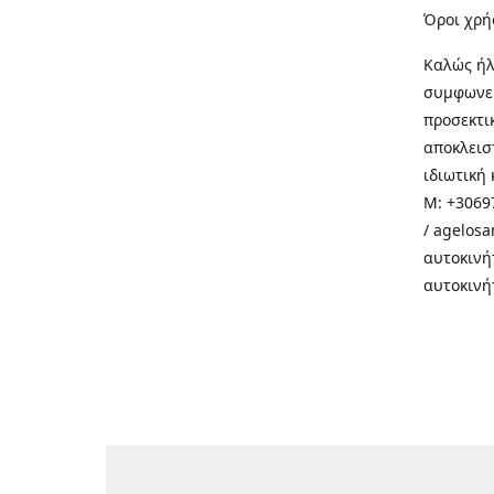
Όροι χρή
Καλώς ήλ
συμφωνεί
προσεκτι
αποκλεισ
ιδιωτική 
M: +30697
/ agelos
αυτοκινή
αυτοκινή