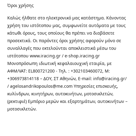
Όροι χρήσης
Καλώς ήλθατε στo ηλεκτρονικό μας κατάστημα. Κάνοντας
χρήση του ιστότοπου μας, συμφωνείτε αυτόματα με τους
κάτωθι όρους, τους οποίους θα πρέπει να διαβάσετε
προσεκτικά. Οι παρόντες όροι χρήσης αφορούν μόνο σε
συναλλαγές που εκτελούνται αποκλειστικά μέσω του
ιστότοπου www.iracing.gr / e-shop.iracing.gr
Μονοπρόσωπη ιδιωτική κεφαλαιουχική εταιρία, με
ΑΦΜ/VAT: EL800721200 - Τηλ. : +302103460072, M:
+306973814118 – ΔΟΥ, ΣΤ Αθηνών, E-mail: info@iracing.gr/
/ agelosandrikopoulos@me.com Υπηρεσίες επισκευής,
κυλίνδρων, κινητήρων, αυτοκινήτων, μοτοσικλετών,
(ρεκτιφιέ) Εμπόριο μερών και εξαρτημάτων, αυτοκινήτων –
μοτοσικλετών.