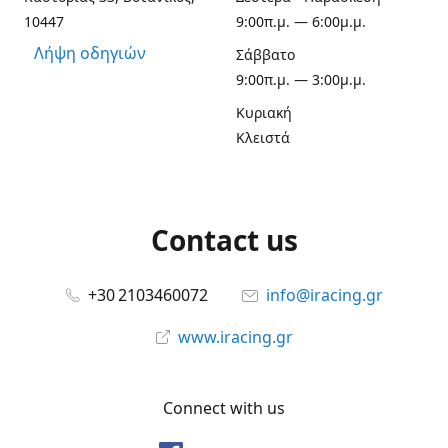
10447
9:00π.μ. — 6:00μ.μ.
Λήψη οδηγιών
Σάββατο
9:00π.μ. — 3:00μ.μ.
Κυριακή
Κλειστά
Contact us
+30 2103460072
info@iracing.gr
www.iracing.gr
Connect with us