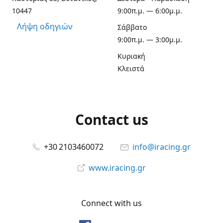
10447
9:00π.μ. — 6:00μ.μ.
Λήψη οδηγιών
Σάββατο
9:00π.μ. — 3:00μ.μ.
Κυριακή
Κλειστά
Contact us
+30 2103460072
info@iracing.gr
www.iracing.gr
Connect with us