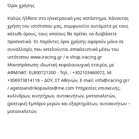
Όροι χρήσης
Καλώς ήλθατε στo ηλεκτρονικό μας κατάστημα. Κάνοντας
χρήση του ιστότοπου μας, συμφωνείτε αυτόματα με τους
κάτωθι όρους, τους οποίους θα πρέπει να διαβάσετε
προσεκτικά. Οι παρόντες όροι χρήσης αφορούν μόνο σε
συναλλαγές που εκτελούνται αποκλειστικά μέσω του
ιστότοπου www.iracing.gr / e-shop.iracing.gr
Μονοπρόσωπη ιδιωτική κεφαλαιουχική εταιρία, με
ΑΦΜ/VAT: EL800721200 - Τηλ. : +302103460072, M:
+306973814118 – ΔΟΥ, ΣΤ Αθηνών, E-mail: info@iracing.gr/
/ agelosandrikopoulos@me.com Υπηρεσίες επισκευής,
κυλίνδρων, κινητήρων, αυτοκινήτων, μοτοσικλετών,
(ρεκτιφιέ) Εμπόριο μερών και εξαρτημάτων, αυτοκινήτων –
μοτοσικλετών.