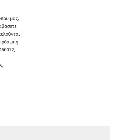
οπου μας,
ιαβάσετε
τελούνται
νοπρόσωπη
460072,
ν,