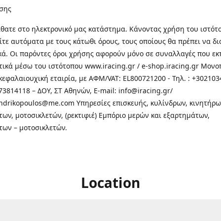
σης
θατε στo ηλεκτρονικό μας κατάστημα. Κάνοντας χρήση του ιστότ
τε αυτόματα με τους κάτωθι όρους, τους οποίους θα πρέπει να δ
κά. Οι παρόντες όροι χρήσης αφορούν μόνο σε συναλλαγές που εκ
τικά μέσω του ιστότοπου www.iracing.gr / e-shop.iracing.gr Μο
κεφαλαιουχική εταιρία, με ΑΦΜ/VAT: EL800721200 - Τηλ. : +302103
3814118 – ΔΟΥ, ΣΤ Αθηνών, E-mail: info@iracing.gr/
andrikopoulos@me.com Υπηρεσίες επισκευής, κυλίνδρων, κινητήρω
των, μοτοσικλετών, (ρεκτιφιέ) Εμπόριο μερών και εξαρτημάτων,
των – μοτοσικλετών.
Location