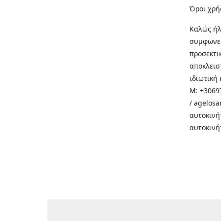
Όροι χρή
Καλώς ήλ
συμφωνεί
προσεκτι
αποκλεισ
ιδιωτική 
M: +30697
/ agelos
αυτοκινή
αυτοκινή