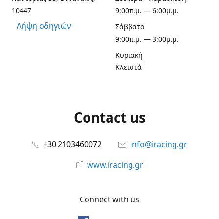
10447
9:00π.μ. — 6:00μ.μ.
Λήψη οδηγιών
Σάββατο
9:00π.μ. — 3:00μ.μ.
Κυριακή
Κλειστά
Contact us
+30 2103460072
info@iracing.gr
www.iracing.gr
Connect with us