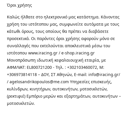
Όροι χρήσης
Καλώς ήλθατε στo ηλεκτρονικό μας κατάστημα. Κάνοντας
χρήση του ιστότοπου μας, συμφωνείτε αυτόματα με τους
κάτωθι όρους, τους οποίους θα πρέπει να διαβάσετε
προσεκτικά. Οι παρόντες όροι χρήσης αφορούν μόνο σε
συναλλαγές που εκτελούνται αποκλειστικά μέσω του
ιστότοπου www.iracing.gr / e-shop.iracing.gr
Μονοπρόσωπη ιδιωτική κεφαλαιουχική εταιρία, με
ΑΦΜ/VAT: EL800721200 - Τηλ. : +302103460072, M:
+306973814118 – ΔΟΥ, ΣΤ Αθηνών, E-mail: info@iracing.gr/
/ agelosandrikopoulos@me.com Υπηρεσίες επισκευής,
κυλίνδρων, κινητήρων, αυτοκινήτων, μοτοσικλετών,
(ρεκτιφιέ) Εμπόριο μερών και εξαρτημάτων, αυτοκινήτων –
μοτοσικλετών.