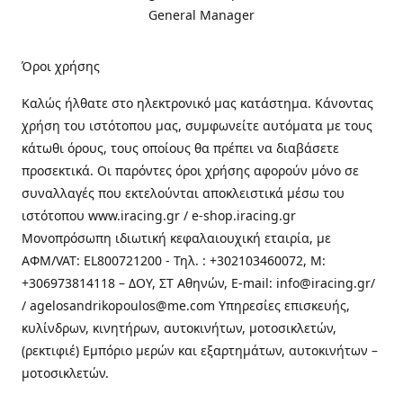
General Manager
Όροι χρήσης
Καλώς ήλθατε στo ηλεκτρονικό μας κατάστημα. Κάνοντας
χρήση του ιστότοπου μας, συμφωνείτε αυτόματα με τους
κάτωθι όρους, τους οποίους θα πρέπει να διαβάσετε
προσεκτικά. Οι παρόντες όροι χρήσης αφορούν μόνο σε
συναλλαγές που εκτελούνται αποκλειστικά μέσω του
ιστότοπου www.iracing.gr / e-shop.iracing.gr
Μονοπρόσωπη ιδιωτική κεφαλαιουχική εταιρία, με
ΑΦΜ/VAT: EL800721200 - Τηλ. : +302103460072, M:
+306973814118 – ΔΟΥ, ΣΤ Αθηνών, E-mail: info@iracing.gr/
/ agelosandrikopoulos@me.com Υπηρεσίες επισκευής,
κυλίνδρων, κινητήρων, αυτοκινήτων, μοτοσικλετών,
(ρεκτιφιέ) Εμπόριο μερών και εξαρτημάτων, αυτοκινήτων –
μοτοσικλετών.