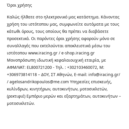
Όροι χρήσης
Καλώς ήλθατε στo ηλεκτρονικό μας κατάστημα. Κάνοντας
χρήση του ιστότοπου μας, συμφωνείτε αυτόματα με τους
κάτωθι όρους, τους οποίους θα πρέπει να διαβάσετε
προσεκτικά. Οι παρόντες όροι χρήσης αφορούν μόνο σε
συναλλαγές που εκτελούνται αποκλειστικά μέσω του
ιστότοπου www.iracing.gr / e-shop.iracing.gr
Μονοπρόσωπη ιδιωτική κεφαλαιουχική εταιρία, με
ΑΦΜ/VAT: EL800721200 - Τηλ. : +302103460072, M:
+306973814118 – ΔΟΥ, ΣΤ Αθηνών, E-mail: info@iracing.gr/
/ agelosandrikopoulos@me.com Υπηρεσίες επισκευής,
κυλίνδρων, κινητήρων, αυτοκινήτων, μοτοσικλετών,
(ρεκτιφιέ) Εμπόριο μερών και εξαρτημάτων, αυτοκινήτων –
μοτοσικλετών.