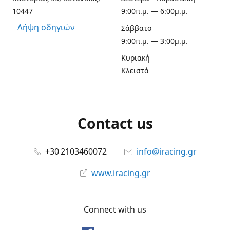
10447
9:00π.μ. — 6:00μ.μ.
Λήψη οδηγιών
Σάββατο
9:00π.μ. — 3:00μ.μ.
Κυριακή
Κλειστά
Contact us
+30 2103460072
info@iracing.gr
www.iracing.gr
Connect with us