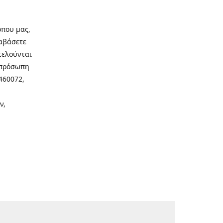
οπου μας,
ιαβάσετε
τελούνται
νοπρόσωπη
460072,
ν,