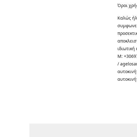
Όροι χρή
Καλώς ήλ
συμφωνεί
προσεκτι
αποκλεισ
ιδιωτική 
M: +30697
/ agelos
αυτοκινή
αυτοκινή