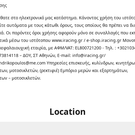
σης
θατε στo ηλεκτρονικό μας κατάστημα. Κάνοντας χρήση του ιστότ
τε αυτόματα με τους κάτωθι όρους, τους οποίους θα πρέπει να δ
κά. Οι παρόντες όροι χρήσης αφορούν μόνο σε συναλλαγές που εκ
τικά μέσω του ιστότοπου www.iracing.gr / e-shop.iracing.gr Μο
κεφαλαιουχική εταιρία, με ΑΦΜ/VAT: EL800721200 - Τηλ. : +302103
3814118 – ΔΟΥ, ΣΤ Αθηνών, E-mail: info@iracing.gr/
andrikopoulos@me.com Υπηρεσίες επισκευής, κυλίνδρων, κινητήρω
των, μοτοσικλετών, (ρεκτιφιέ) Εμπόριο μερών και εξαρτημάτων,
των – μοτοσικλετών.
Location