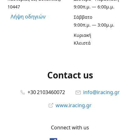
10447
9:00π.μ. — 6:00μ.μ.
Λήψη οδηγιών
Σάββατο
9:00π.μ. — 3:00μ.μ.
Κυριακή
Κλειστά
Contact us
+30 2103460072
info@iracing.gr
www.iracing.gr
Connect with us