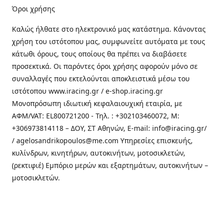
Όροι χρήσης
Καλώς ήλθατε στo ηλεκτρονικό μας κατάστημα. Κάνοντας
χρήση του ιστότοπου μας, συμφωνείτε αυτόματα με τους
κάτωθι όρους, τους οποίους θα πρέπει να διαβάσετε
προσεκτικά. Οι παρόντες όροι χρήσης αφορούν μόνο σε
συναλλαγές που εκτελούνται αποκλειστικά μέσω του
ιστότοπου www.iracing.gr / e-shop.iracing.gr
Μονοπρόσωπη ιδιωτική κεφαλαιουχική εταιρία, με
ΑΦΜ/VAT: EL800721200 - Τηλ. : +302103460072, M:
+306973814118 – ΔΟΥ, ΣΤ Αθηνών, E-mail: info@iracing.gr/
/ agelosandrikopoulos@me.com Υπηρεσίες επισκευής,
κυλίνδρων, κινητήρων, αυτοκινήτων, μοτοσικλετών,
(ρεκτιφιέ) Εμπόριο μερών και εξαρτημάτων, αυτοκινήτων –
μοτοσικλετών.