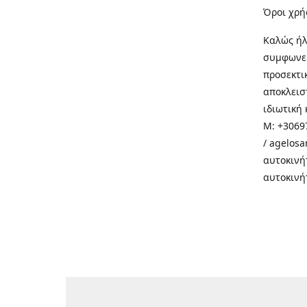
Όροι χρή
Καλώς ήλ
συμφωνεί
προσεκτι
αποκλεισ
ιδιωτική 
M: +30697
/ agelos
αυτοκινή
αυτοκινή