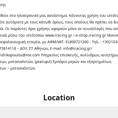
σης
θατε στo ηλεκτρονικό μας κατάστημα. Κάνοντας χρήση του ιστότ
τε αυτόματα με τους κάτωθι όρους, τους οποίους θα πρέπει να δ
κά. Οι παρόντες όροι χρήσης αφορούν μόνο σε συναλλαγές που εκ
τικά μέσω του ιστότοπου www.iracing.gr / e-shop.iracing.gr Μο
κεφαλαιουχική εταιρία, με ΑΦΜ/VAT: EL800721200 - Τηλ. : +302103
3814118 – ΔΟΥ, ΣΤ Αθηνών, E-mail: info@iracing.gr/
andrikopoulos@me.com Υπηρεσίες επισκευής, κυλίνδρων, κινητήρω
των, μοτοσικλετών, (ρεκτιφιέ) Εμπόριο μερών και εξαρτημάτων,
των – μοτοσικλετών.
Location