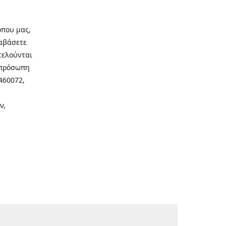
οπου μας,
ιαβάσετε
τελούνται
νοπρόσωπη
460072,
ν,