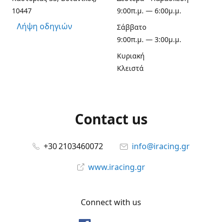
10447
9:00π.μ. — 6:00μ.μ.
Λήψη οδηγιών
Σάββατο
9:00π.μ. — 3:00μ.μ.
Κυριακή
Κλειστά
Contact us
+30 2103460072
info@iracing.gr
www.iracing.gr
Connect with us