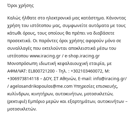
Όροι χρήσης
Καλώς ήλθατε στo ηλεκτρονικό μας κατάστημα. Κάνοντας
χρήση του ιστότοπου μας, συμφωνείτε αυτόματα με τους
κάτωθι όρους, τους οποίους θα πρέπει να διαβάσετε
προσεκτικά. Οι παρόντες όροι χρήσης αφορούν μόνο σε
συναλλαγές που εκτελούνται αποκλειστικά μέσω του
ιστότοπου www.iracing.gr / e-shop.iracing.gr
Μονοπρόσωπη ιδιωτική κεφαλαιουχική εταιρία, με
ΑΦΜ/VAT: EL800721200 - Τηλ. : +302103460072, M:
+306973814118 – ΔΟΥ, ΣΤ Αθηνών, E-mail: info@iracing.gr/
/ agelosandrikopoulos@me.com Υπηρεσίες επισκευής,
κυλίνδρων, κινητήρων, αυτοκινήτων, μοτοσικλετών,
(ρεκτιφιέ) Εμπόριο μερών και εξαρτημάτων, αυτοκινήτων –
μοτοσικλετών.