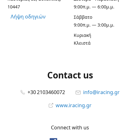
10447
9:00π.μ. — 6:00μ.μ.
Λήψη οδηγιών
Σάββατο
9:00π.μ. — 3:00μ.μ.
Κυριακή
Κλειστά
Contact us
+30 2103460072
info@iracing.gr
www.iracing.gr
Connect with us