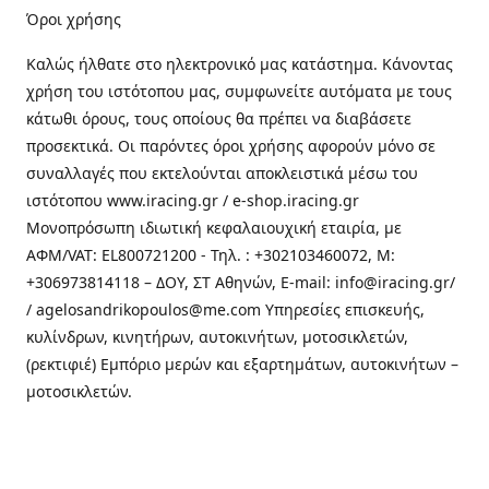
Όροι χρήσης
Καλώς ήλθατε στo ηλεκτρονικό μας κατάστημα. Κάνοντας
χρήση του ιστότοπου μας, συμφωνείτε αυτόματα με τους
κάτωθι όρους, τους οποίους θα πρέπει να διαβάσετε
προσεκτικά. Οι παρόντες όροι χρήσης αφορούν μόνο σε
συναλλαγές που εκτελούνται αποκλειστικά μέσω του
ιστότοπου www.iracing.gr / e-shop.iracing.gr
Μονοπρόσωπη ιδιωτική κεφαλαιουχική εταιρία, με
ΑΦΜ/VAT: EL800721200 - Τηλ. : +302103460072, M:
+306973814118 – ΔΟΥ, ΣΤ Αθηνών, E-mail: info@iracing.gr/
/ agelosandrikopoulos@me.com Υπηρεσίες επισκευής,
κυλίνδρων, κινητήρων, αυτοκινήτων, μοτοσικλετών,
(ρεκτιφιέ) Εμπόριο μερών και εξαρτημάτων, αυτοκινήτων –
μοτοσικλετών.