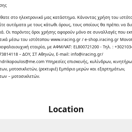
σης
θατε στo ηλεκτρονικό μας κατάστημα. Κάνοντας χρήση του ιστότ
τε αυτόματα με τους κάτωθι όρους, τους οποίους θα πρέπει να δ
κά. Οι παρόντες όροι χρήσης αφορούν μόνο σε συναλλαγές που εκ
τικά μέσω του ιστότοπου www.iracing.gr / e-shop.iracing.gr Μο
κεφαλαιουχική εταιρία, με ΑΦΜ/VAT: EL800721200 - Τηλ. : +302103
3814118 – ΔΟΥ, ΣΤ Αθηνών, E-mail: info@iracing.gr/
andrikopoulos@me.com Υπηρεσίες επισκευής, κυλίνδρων, κινητήρω
των, μοτοσικλετών, (ρεκτιφιέ) Εμπόριο μερών και εξαρτημάτων,
των – μοτοσικλετών.
Location