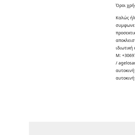
Όροι χρή
Καλώς ήλ
συμφωνεί
προσεκτι
αποκλεισ
ιδιωτική 
M: +30697
/ agelos
αυτοκινή
αυτοκινή