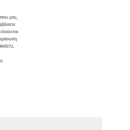
οπου μας,
ιαβάσετε
τελούνται
νοπρόσωπη
460072,
ν,