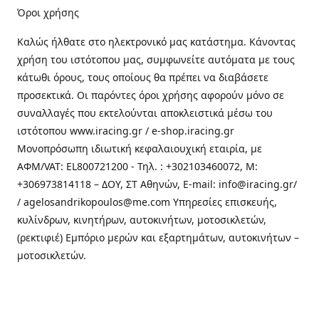
Όροι χρήσης
Καλώς ήλθατε στo ηλεκτρονικό μας κατάστημα. Κάνοντας
χρήση του ιστότοπου μας, συμφωνείτε αυτόματα με τους
κάτωθι όρους, τους οποίους θα πρέπει να διαβάσετε
προσεκτικά. Οι παρόντες όροι χρήσης αφορούν μόνο σε
συναλλαγές που εκτελούνται αποκλειστικά μέσω του
ιστότοπου www.iracing.gr / e-shop.iracing.gr
Μονοπρόσωπη ιδιωτική κεφαλαιουχική εταιρία, με
ΑΦΜ/VAT: EL800721200 - Τηλ. : +302103460072, M:
+306973814118 – ΔΟΥ, ΣΤ Αθηνών, E-mail: info@iracing.gr/
/ agelosandrikopoulos@me.com Υπηρεσίες επισκευής,
κυλίνδρων, κινητήρων, αυτοκινήτων, μοτοσικλετών,
(ρεκτιφιέ) Εμπόριο μερών και εξαρτημάτων, αυτοκινήτων –
μοτοσικλετών.