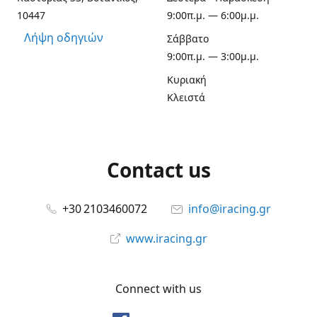
10447
9:00π.μ. — 6:00μ.μ.
Λήψη οδηγιών
Σάββατο
9:00π.μ. — 3:00μ.μ.
Κυριακή
Κλειστά
Contact us
+30 2103460072
info@iracing.gr
www.iracing.gr
Connect with us