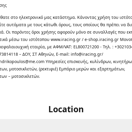
σης
θατε στo ηλεκτρονικό μας κατάστημα. Κάνοντας χρήση του ιστότ
τε αυτόματα με τους κάτωθι όρους, τους οποίους θα πρέπει να δ
κά. Οι παρόντες όροι χρήσης αφορούν μόνο σε συναλλαγές που εκ
τικά μέσω του ιστότοπου www.iracing.gr / e-shop.iracing.gr Μο
κεφαλαιουχική εταιρία, με ΑΦΜ/VAT: EL800721200 - Τηλ. : +302103
3814118 – ΔΟΥ, ΣΤ Αθηνών, E-mail: info@iracing.gr/
andrikopoulos@me.com Υπηρεσίες επισκευής, κυλίνδρων, κινητήρω
των, μοτοσικλετών, (ρεκτιφιέ) Εμπόριο μερών και εξαρτημάτων,
των – μοτοσικλετών.
Location