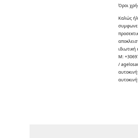
Όροι χρή
Καλώς ήλ
συμφωνεί
προσεκτι
αποκλεισ
ιδιωτική 
M: +30697
/ agelos
αυτοκινή
αυτοκινή