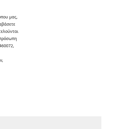
οπου μας,
ιαβάσετε
τελούνται
νοπρόσωπη
460072,
ν,