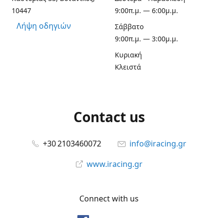
10447
9:00π.μ. — 6:00μ.μ.
Λήψη οδηγιών
Σάββατο
9:00π.μ. — 3:00μ.μ.
Κυριακή
Κλειστά
Contact us
+30 2103460072
info@iracing.gr
www.iracing.gr
Connect with us