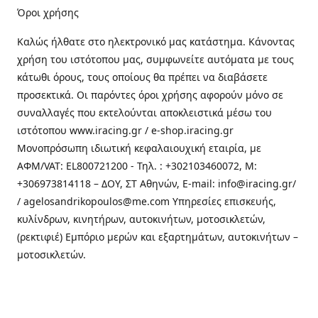
Όροι χρήσης
Καλώς ήλθατε στo ηλεκτρονικό μας κατάστημα. Κάνοντας
χρήση του ιστότοπου μας, συμφωνείτε αυτόματα με τους
κάτωθι όρους, τους οποίους θα πρέπει να διαβάσετε
προσεκτικά. Οι παρόντες όροι χρήσης αφορούν μόνο σε
συναλλαγές που εκτελούνται αποκλειστικά μέσω του
ιστότοπου www.iracing.gr / e-shop.iracing.gr
Μονοπρόσωπη ιδιωτική κεφαλαιουχική εταιρία, με
ΑΦΜ/VAT: EL800721200 - Τηλ. : +302103460072, M:
+306973814118 – ΔΟΥ, ΣΤ Αθηνών, E-mail: info@iracing.gr/
/ agelosandrikopoulos@me.com Υπηρεσίες επισκευής,
κυλίνδρων, κινητήρων, αυτοκινήτων, μοτοσικλετών,
(ρεκτιφιέ) Εμπόριο μερών και εξαρτημάτων, αυτοκινήτων –
μοτοσικλετών.