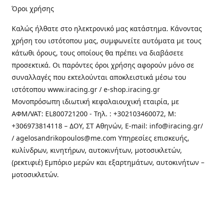
Όροι χρήσης
Καλώς ήλθατε στo ηλεκτρονικό μας κατάστημα. Κάνοντας
χρήση του ιστότοπου μας, συμφωνείτε αυτόματα με τους
κάτωθι όρους, τους οποίους θα πρέπει να διαβάσετε
προσεκτικά. Οι παρόντες όροι χρήσης αφορούν μόνο σε
συναλλαγές που εκτελούνται αποκλειστικά μέσω του
ιστότοπου www.iracing.gr / e-shop.iracing.gr
Μονοπρόσωπη ιδιωτική κεφαλαιουχική εταιρία, με
ΑΦΜ/VAT: EL800721200 - Τηλ. : +302103460072, M:
+306973814118 – ΔΟΥ, ΣΤ Αθηνών, E-mail: info@iracing.gr/
/ agelosandrikopoulos@me.com Υπηρεσίες επισκευής,
κυλίνδρων, κινητήρων, αυτοκινήτων, μοτοσικλετών,
(ρεκτιφιέ) Εμπόριο μερών και εξαρτημάτων, αυτοκινήτων –
μοτοσικλετών.