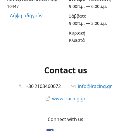
10447
9:00π.μ. — 6:00μ.μ.
Λήψη οδηγιών
Σάββατο
9:00π.μ. — 3:00μ.μ.
Κυριακή
Κλειστά
Contact us
+30 2103460072
info@iracing.gr
www.iracing.gr
Connect with us