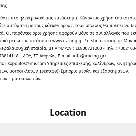
σης
θατε στo ηλεκτρονικό μας κατάστημα. Κάνοντας χρήση του ιστότ
τε αυτόματα με τους κάτωθι όρους, τους οποίους θα πρέπει να δ
κά. Οι παρόντες όροι χρήσης αφορούν μόνο σε συναλλαγές που εκ
τικά μέσω του ιστότοπου www.iracing.gr / e-shop.iracing.gr Μο
κεφαλαιουχική εταιρία, με ΑΦΜ/VAT: EL800721200 - Τηλ. : +302103
3814118 – ΔΟΥ, ΣΤ Αθηνών, E-mail: info@iracing.gr/
andrikopoulos@me.com Υπηρεσίες επισκευής, κυλίνδρων, κινητήρω
των, μοτοσικλετών, (ρεκτιφιέ) Εμπόριο μερών και εξαρτημάτων,
των – μοτοσικλετών.
Location