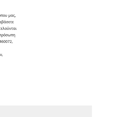
οπου μας,
ιαβάσετε
τελούνται
νοπρόσωπη
460072,
ν,