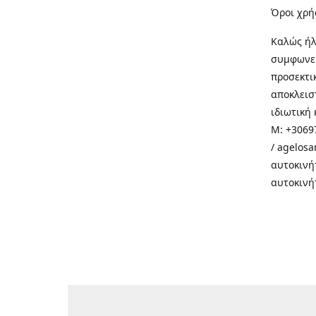
Όροι χρή
Καλώς ήλ
συμφωνεί
προσεκτι
αποκλεισ
ιδιωτική 
M: +30697
/ agelos
αυτοκινή
αυτοκινή