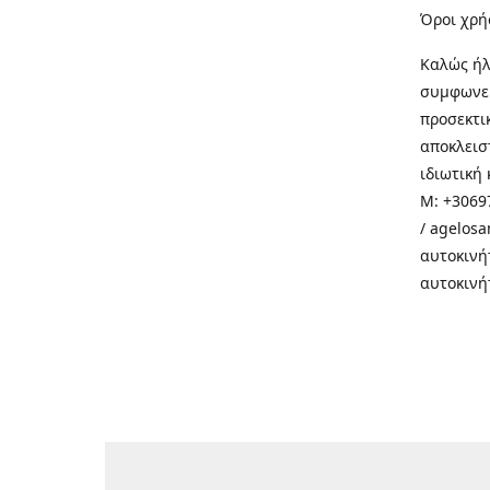
Όροι χρή
Καλώς ήλ
συμφωνεί
προσεκτι
αποκλεισ
ιδιωτική 
M: +30697
/ agelos
αυτοκινή
αυτοκινή