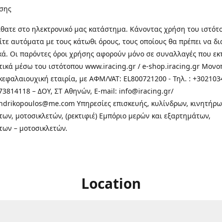
σης
θατε στo ηλεκτρονικό μας κατάστημα. Κάνοντας χρήση του ιστότ
τε αυτόματα με τους κάτωθι όρους, τους οποίους θα πρέπει να δ
κά. Οι παρόντες όροι χρήσης αφορούν μόνο σε συναλλαγές που εκ
τικά μέσω του ιστότοπου www.iracing.gr / e-shop.iracing.gr Μο
κεφαλαιουχική εταιρία, με ΑΦΜ/VAT: EL800721200 - Τηλ. : +302103
3814118 – ΔΟΥ, ΣΤ Αθηνών, E-mail: info@iracing.gr/
andrikopoulos@me.com Υπηρεσίες επισκευής, κυλίνδρων, κινητήρω
των, μοτοσικλετών, (ρεκτιφιέ) Εμπόριο μερών και εξαρτημάτων,
των – μοτοσικλετών.
Location