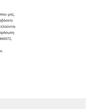
οπου μας,
ιαβάσετε
τελούνται
νοπρόσωπη
460072,
ν,