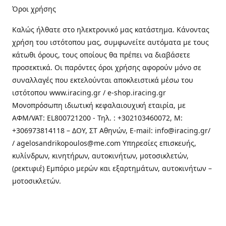
Όροι χρήσης
Καλώς ήλθατε στo ηλεκτρονικό μας κατάστημα. Κάνοντας
χρήση του ιστότοπου μας, συμφωνείτε αυτόματα με τους
κάτωθι όρους, τους οποίους θα πρέπει να διαβάσετε
προσεκτικά. Οι παρόντες όροι χρήσης αφορούν μόνο σε
συναλλαγές που εκτελούνται αποκλειστικά μέσω του
ιστότοπου www.iracing.gr / e-shop.iracing.gr
Μονοπρόσωπη ιδιωτική κεφαλαιουχική εταιρία, με
ΑΦΜ/VAT: EL800721200 - Τηλ. : +302103460072, M:
+306973814118 – ΔΟΥ, ΣΤ Αθηνών, E-mail: info@iracing.gr/
/ agelosandrikopoulos@me.com Υπηρεσίες επισκευής,
κυλίνδρων, κινητήρων, αυτοκινήτων, μοτοσικλετών,
(ρεκτιφιέ) Εμπόριο μερών και εξαρτημάτων, αυτοκινήτων –
μοτοσικλετών.