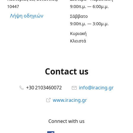
10447
9:00π.μ. — 6:00μ.μ.
Λήψη οδηγιών
Σάββατο
9:00π.μ. — 3:00μ.μ.
Κυριακή
Κλειστά
Contact us
+30 2103460072
info@iracing.gr
www.iracing.gr
Connect with us