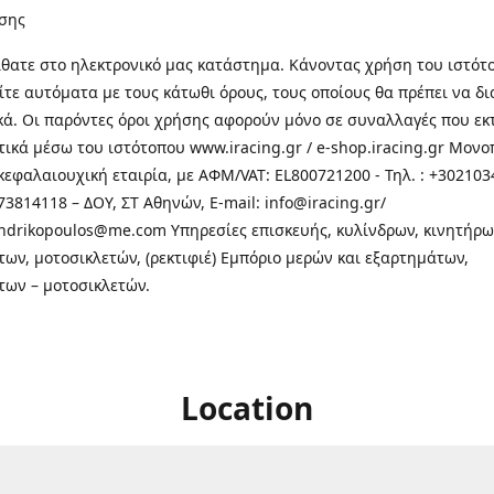
σης
θατε στo ηλεκτρονικό μας κατάστημα. Κάνοντας χρήση του ιστότ
τε αυτόματα με τους κάτωθι όρους, τους οποίους θα πρέπει να δ
κά. Οι παρόντες όροι χρήσης αφορούν μόνο σε συναλλαγές που εκ
τικά μέσω του ιστότοπου www.iracing.gr / e-shop.iracing.gr Μο
κεφαλαιουχική εταιρία, με ΑΦΜ/VAT: EL800721200 - Τηλ. : +302103
3814118 – ΔΟΥ, ΣΤ Αθηνών, E-mail: info@iracing.gr/
andrikopoulos@me.com Υπηρεσίες επισκευής, κυλίνδρων, κινητήρω
των, μοτοσικλετών, (ρεκτιφιέ) Εμπόριο μερών και εξαρτημάτων,
των – μοτοσικλετών.
Location