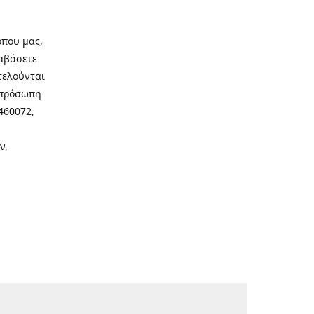
οπου μας,
ιαβάσετε
τελούνται
νοπρόσωπη
460072,
ν,