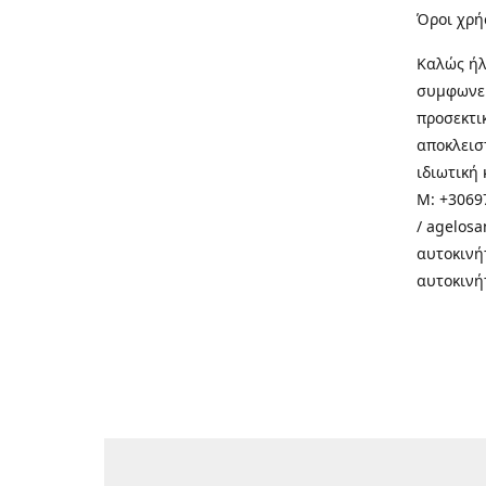
Όροι χρή
Καλώς ήλ
συμφωνεί
προσεκτι
αποκλεισ
ιδιωτική 
M: +30697
/ agelos
αυτοκινή
αυτοκινή