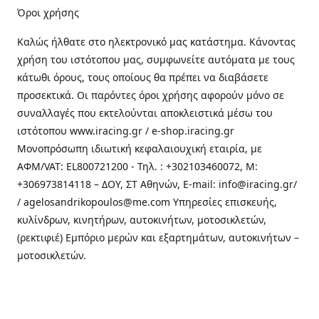
Όροι χρήσης
Καλώς ήλθατε στo ηλεκτρονικό μας κατάστημα. Κάνοντας
χρήση του ιστότοπου μας, συμφωνείτε αυτόματα με τους
κάτωθι όρους, τους οποίους θα πρέπει να διαβάσετε
προσεκτικά. Οι παρόντες όροι χρήσης αφορούν μόνο σε
συναλλαγές που εκτελούνται αποκλειστικά μέσω του
ιστότοπου www.iracing.gr / e-shop.iracing.gr
Μονοπρόσωπη ιδιωτική κεφαλαιουχική εταιρία, με
ΑΦΜ/VAT: EL800721200 - Τηλ. : +302103460072, M:
+306973814118 – ΔΟΥ, ΣΤ Αθηνών, E-mail: info@iracing.gr/
/ agelosandrikopoulos@me.com Υπηρεσίες επισκευής,
κυλίνδρων, κινητήρων, αυτοκινήτων, μοτοσικλετών,
(ρεκτιφιέ) Εμπόριο μερών και εξαρτημάτων, αυτοκινήτων –
μοτοσικλετών.