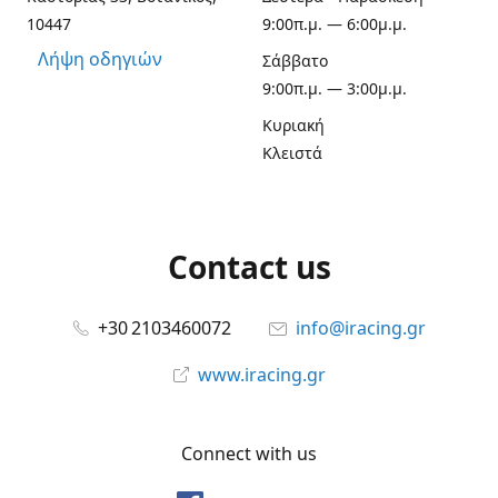
10447
9:00π.μ. — 6:00μ.μ.
Λήψη οδηγιών
Σάββατο
9:00π.μ. — 3:00μ.μ.
Κυριακή
Κλειστά
Contact us
+30 2103460072
info@iracing.gr
www.iracing.gr
Connect with us