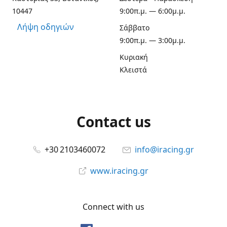
10447
9:00π.μ. — 6:00μ.μ.
Λήψη οδηγιών
Σάββατο
9:00π.μ. — 3:00μ.μ.
Κυριακή
Κλειστά
Contact us
+30 2103460072
info@iracing.gr
www.iracing.gr
Connect with us