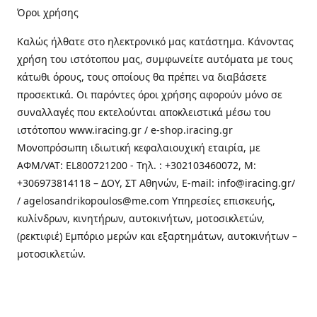
Όροι χρήσης
Καλώς ήλθατε στo ηλεκτρονικό μας κατάστημα. Κάνοντας
χρήση του ιστότοπου μας, συμφωνείτε αυτόματα με τους
κάτωθι όρους, τους οποίους θα πρέπει να διαβάσετε
προσεκτικά. Οι παρόντες όροι χρήσης αφορούν μόνο σε
συναλλαγές που εκτελούνται αποκλειστικά μέσω του
ιστότοπου www.iracing.gr / e-shop.iracing.gr
Μονοπρόσωπη ιδιωτική κεφαλαιουχική εταιρία, με
ΑΦΜ/VAT: EL800721200 - Τηλ. : +302103460072, M:
+306973814118 – ΔΟΥ, ΣΤ Αθηνών, E-mail: info@iracing.gr/
/ agelosandrikopoulos@me.com Υπηρεσίες επισκευής,
κυλίνδρων, κινητήρων, αυτοκινήτων, μοτοσικλετών,
(ρεκτιφιέ) Εμπόριο μερών και εξαρτημάτων, αυτοκινήτων –
μοτοσικλετών.