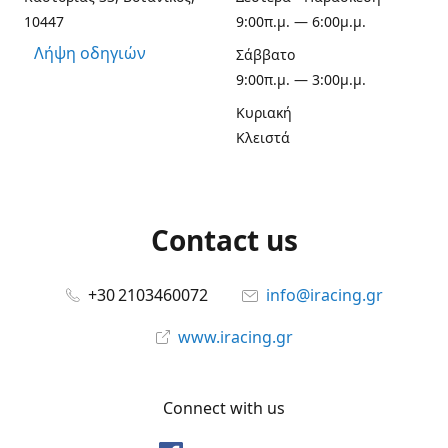
10447
9:00π.μ. — 6:00μ.μ.
Λήψη οδηγιών
Σάββατο
9:00π.μ. — 3:00μ.μ.
Κυριακή
Κλειστά
Contact us
+30 2103460072
info@iracing.gr
www.iracing.gr
Connect with us