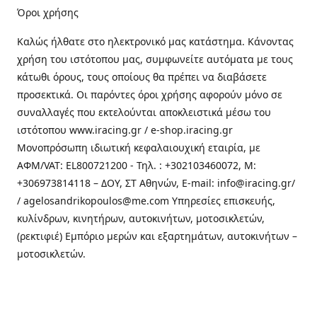
Όροι χρήσης
Καλώς ήλθατε στo ηλεκτρονικό μας κατάστημα. Κάνοντας
χρήση του ιστότοπου μας, συμφωνείτε αυτόματα με τους
κάτωθι όρους, τους οποίους θα πρέπει να διαβάσετε
προσεκτικά. Οι παρόντες όροι χρήσης αφορούν μόνο σε
συναλλαγές που εκτελούνται αποκλειστικά μέσω του
ιστότοπου www.iracing.gr / e-shop.iracing.gr
Μονοπρόσωπη ιδιωτική κεφαλαιουχική εταιρία, με
ΑΦΜ/VAT: EL800721200 - Τηλ. : +302103460072, M:
+306973814118 – ΔΟΥ, ΣΤ Αθηνών, E-mail: info@iracing.gr/
/ agelosandrikopoulos@me.com Υπηρεσίες επισκευής,
κυλίνδρων, κινητήρων, αυτοκινήτων, μοτοσικλετών,
(ρεκτιφιέ) Εμπόριο μερών και εξαρτημάτων, αυτοκινήτων –
μοτοσικλετών.