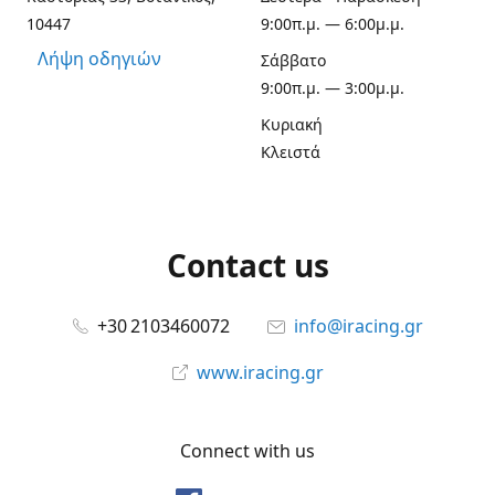
10447
9:00π.μ. — 6:00μ.μ.
Λήψη οδηγιών
Σάββατο
9:00π.μ. — 3:00μ.μ.
Κυριακή
Κλειστά
Contact us
+30 2103460072
info@iracing.gr
www.iracing.gr
Connect with us