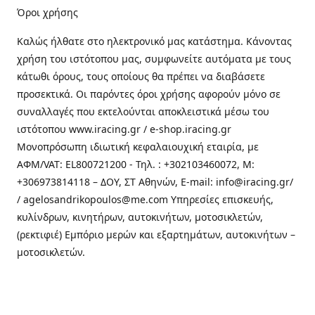
Όροι χρήσης
Καλώς ήλθατε στo ηλεκτρονικό μας κατάστημα. Κάνοντας
χρήση του ιστότοπου μας, συμφωνείτε αυτόματα με τους
κάτωθι όρους, τους οποίους θα πρέπει να διαβάσετε
προσεκτικά. Οι παρόντες όροι χρήσης αφορούν μόνο σε
συναλλαγές που εκτελούνται αποκλειστικά μέσω του
ιστότοπου www.iracing.gr / e-shop.iracing.gr
Μονοπρόσωπη ιδιωτική κεφαλαιουχική εταιρία, με
ΑΦΜ/VAT: EL800721200 - Τηλ. : +302103460072, M:
+306973814118 – ΔΟΥ, ΣΤ Αθηνών, E-mail: info@iracing.gr/
/ agelosandrikopoulos@me.com Υπηρεσίες επισκευής,
κυλίνδρων, κινητήρων, αυτοκινήτων, μοτοσικλετών,
(ρεκτιφιέ) Εμπόριο μερών και εξαρτημάτων, αυτοκινήτων –
μοτοσικλετών.