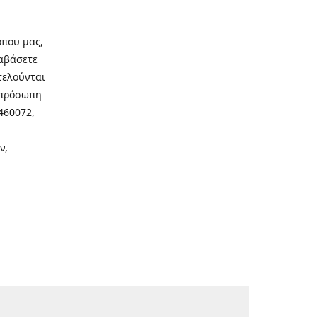
οπου μας,
ιαβάσετε
τελούνται
νοπρόσωπη
460072,
ν,