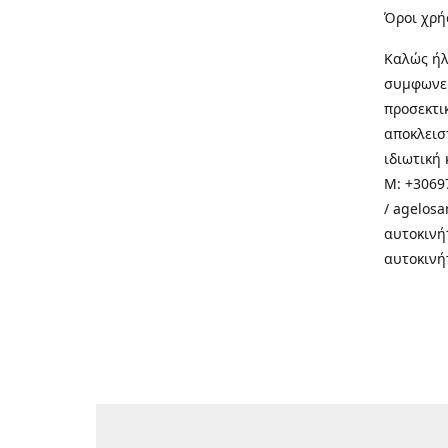
Όροι χρή
Καλώς ήλ
συμφωνεί
προσεκτι
αποκλεισ
ιδιωτική 
M: +30697
/ agelos
αυτοκινή
αυτοκινή