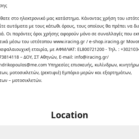
σης
θατε στo ηλεκτρονικό μας κατάστημα. Κάνοντας χρήση του ιστότ
τε αυτόματα με τους κάτωθι όρους, τους οποίους θα πρέπει να δ
κά. Οι παρόντες όροι χρήσης αφορούν μόνο σε συναλλαγές που εκ
τικά μέσω του ιστότοπου www.iracing.gr / e-shop.iracing.gr Μο
κεφαλαιουχική εταιρία, με ΑΦΜ/VAT: EL800721200 - Τηλ. : +302103
3814118 – ΔΟΥ, ΣΤ Αθηνών, E-mail: info@iracing.gr/
andrikopoulos@me.com Υπηρεσίες επισκευής, κυλίνδρων, κινητήρω
των, μοτοσικλετών, (ρεκτιφιέ) Εμπόριο μερών και εξαρτημάτων,
των – μοτοσικλετών.
Location