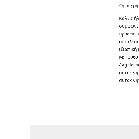
Όροι χρή
Καλώς ήλ
συμφωνεί
προσεκτι
αποκλεισ
ιδιωτική 
M: +30697
/ agelos
αυτοκινή
αυτοκινή