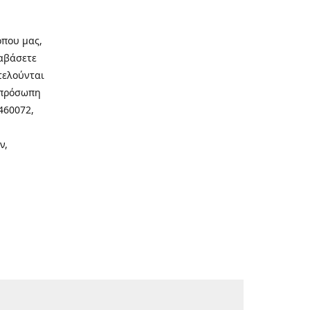
οπου μας,
ιαβάσετε
τελούνται
νοπρόσωπη
460072,
ν,