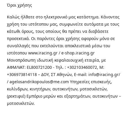
Όροι χρήσης
Καλώς ήλθατε στo ηλεκτρονικό μας κατάστημα. Κάνοντας
χρήση του ιστότοπου μας, συμφωνείτε αυτόματα με τους
κάτωθι όρους, τους οποίους θα πρέπει να διαβάσετε
προσεκτικά. Οι παρόντες όροι χρήσης αφορούν μόνο σε
συναλλαγές που εκτελούνται αποκλειστικά μέσω του
ιστότοπου www.iracing.gr / e-shop.iracing.gr
Μονοπρόσωπη ιδιωτική κεφαλαιουχική εταιρία, με
ΑΦΜ/VAT: EL800721200 - Τηλ. : +302103460072, M:
+306973814118 – ΔΟΥ, ΣΤ Αθηνών, E-mail: info@iracing.gr/
/ agelosandrikopoulos@me.com Υπηρεσίες επισκευής,
κυλίνδρων, κινητήρων, αυτοκινήτων, μοτοσικλετών,
(ρεκτιφιέ) Εμπόριο μερών και εξαρτημάτων, αυτοκινήτων –
μοτοσικλετών.