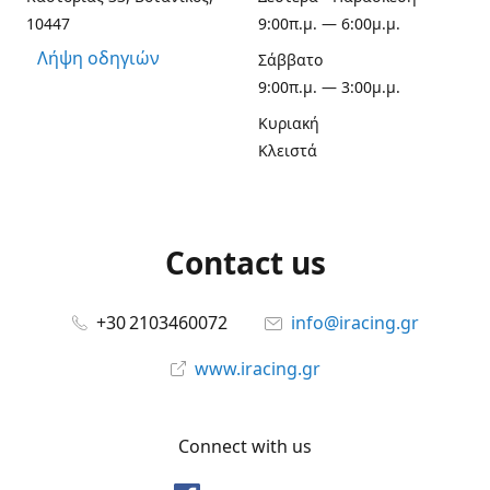
10447
9:00π.μ. — 6:00μ.μ.
Λήψη οδηγιών
Σάββατο
9:00π.μ. — 3:00μ.μ.
Κυριακή
Κλειστά
Contact us
+30 2103460072
info@iracing.gr
www.iracing.gr
Connect with us