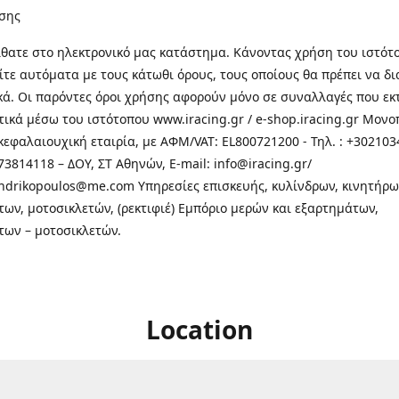
σης
θατε στo ηλεκτρονικό μας κατάστημα. Κάνοντας χρήση του ιστότ
τε αυτόματα με τους κάτωθι όρους, τους οποίους θα πρέπει να δ
κά. Οι παρόντες όροι χρήσης αφορούν μόνο σε συναλλαγές που εκ
τικά μέσω του ιστότοπου www.iracing.gr / e-shop.iracing.gr Μο
κεφαλαιουχική εταιρία, με ΑΦΜ/VAT: EL800721200 - Τηλ. : +302103
3814118 – ΔΟΥ, ΣΤ Αθηνών, E-mail: info@iracing.gr/
andrikopoulos@me.com Υπηρεσίες επισκευής, κυλίνδρων, κινητήρω
των, μοτοσικλετών, (ρεκτιφιέ) Εμπόριο μερών και εξαρτημάτων,
των – μοτοσικλετών.
Location