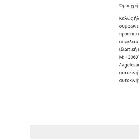
Όροι χρή
Καλώς ήλ
συμφωνεί
προσεκτι
αποκλεισ
ιδιωτική 
M: +30697
/ agelos
αυτοκινή
αυτοκινή