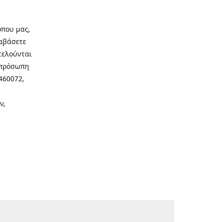
οπου μας,
ιαβάσετε
τελούνται
νοπρόσωπη
460072,
ν,