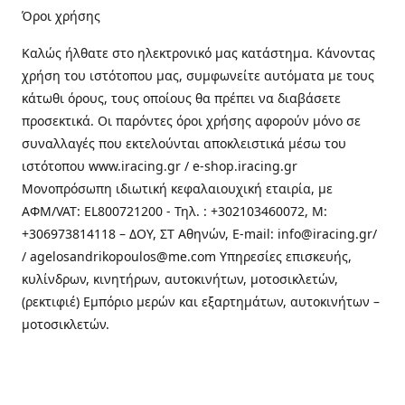
Όροι χρήσης
Καλώς ήλθατε στo ηλεκτρονικό μας κατάστημα. Κάνοντας
χρήση του ιστότοπου μας, συμφωνείτε αυτόματα με τους
κάτωθι όρους, τους οποίους θα πρέπει να διαβάσετε
προσεκτικά. Οι παρόντες όροι χρήσης αφορούν μόνο σε
συναλλαγές που εκτελούνται αποκλειστικά μέσω του
ιστότοπου www.iracing.gr / e-shop.iracing.gr
Μονοπρόσωπη ιδιωτική κεφαλαιουχική εταιρία, με
ΑΦΜ/VAT: EL800721200 - Τηλ. : +302103460072, M:
+306973814118 – ΔΟΥ, ΣΤ Αθηνών, E-mail: info@iracing.gr/
/ agelosandrikopoulos@me.com Υπηρεσίες επισκευής,
κυλίνδρων, κινητήρων, αυτοκινήτων, μοτοσικλετών,
(ρεκτιφιέ) Εμπόριο μερών και εξαρτημάτων, αυτοκινήτων –
μοτοσικλετών.