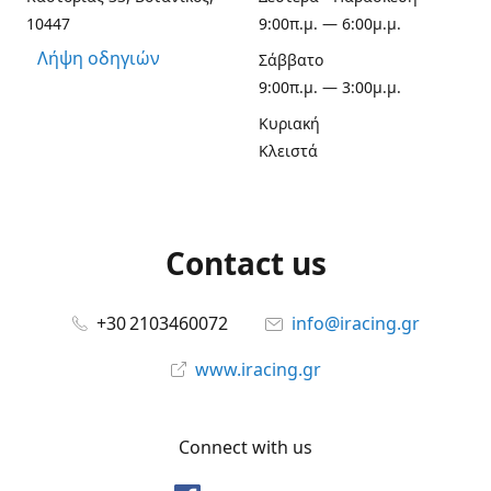
10447
9:00π.μ. — 6:00μ.μ.
Λήψη οδηγιών
Σάββατο
9:00π.μ. — 3:00μ.μ.
Κυριακή
Κλειστά
Contact us
+30 2103460072
info@iracing.gr
www.iracing.gr
Connect with us