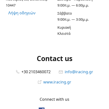
10447
9:00π.μ. — 6:00μ.μ.
Λήψη οδηγιών
Σάββατο
9:00π.μ. — 3:00μ.μ.
Κυριακή
Κλειστά
Contact us
+30 2103460072
info@iracing.gr
www.iracing.gr
Connect with us