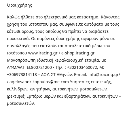
Όροι χρήσης
Καλώς ήλθατε στo ηλεκτρονικό μας κατάστημα. Κάνοντας
χρήση του ιστότοπου μας, συμφωνείτε αυτόματα με τους
κάτωθι όρους, τους οποίους θα πρέπει να διαβάσετε
προσεκτικά. Οι παρόντες όροι χρήσης αφορούν μόνο σε
συναλλαγές που εκτελούνται αποκλειστικά μέσω του
ιστότοπου www.iracing.gr / e-shop.iracing.gr
Μονοπρόσωπη ιδιωτική κεφαλαιουχική εταιρία, με
ΑΦΜ/VAT: EL800721200 - Τηλ. : +302103460072, M:
+306973814118 – ΔΟΥ, ΣΤ Αθηνών, E-mail: info@iracing.gr/
/ agelosandrikopoulos@me.com Υπηρεσίες επισκευής,
κυλίνδρων, κινητήρων, αυτοκινήτων, μοτοσικλετών,
(ρεκτιφιέ) Εμπόριο μερών και εξαρτημάτων, αυτοκινήτων –
μοτοσικλετών.