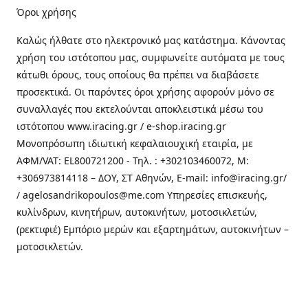
Όροι χρήσης
Καλώς ήλθατε στo ηλεκτρονικό μας κατάστημα. Κάνοντας
χρήση του ιστότοπου μας, συμφωνείτε αυτόματα με τους
κάτωθι όρους, τους οποίους θα πρέπει να διαβάσετε
προσεκτικά. Οι παρόντες όροι χρήσης αφορούν μόνο σε
συναλλαγές που εκτελούνται αποκλειστικά μέσω του
ιστότοπου www.iracing.gr / e-shop.iracing.gr
Μονοπρόσωπη ιδιωτική κεφαλαιουχική εταιρία, με
ΑΦΜ/VAT: EL800721200 - Τηλ. : +302103460072, M:
+306973814118 – ΔΟΥ, ΣΤ Αθηνών, E-mail: info@iracing.gr/
/ agelosandrikopoulos@me.com Υπηρεσίες επισκευής,
κυλίνδρων, κινητήρων, αυτοκινήτων, μοτοσικλετών,
(ρεκτιφιέ) Εμπόριο μερών και εξαρτημάτων, αυτοκινήτων –
μοτοσικλετών.