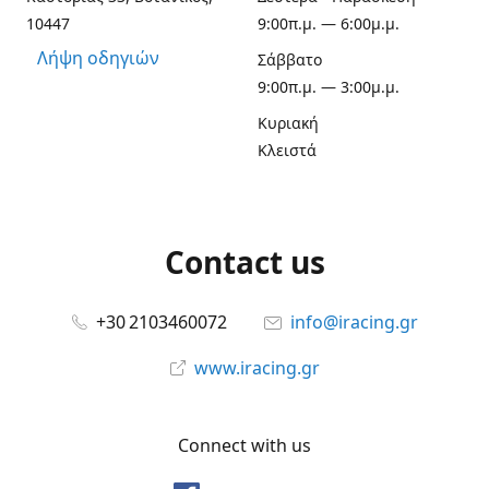
10447
9:00π.μ. — 6:00μ.μ.
Λήψη οδηγιών
Σάββατο
9:00π.μ. — 3:00μ.μ.
Κυριακή
Κλειστά
Contact us
+30 2103460072
info@iracing.gr
www.iracing.gr
Connect with us