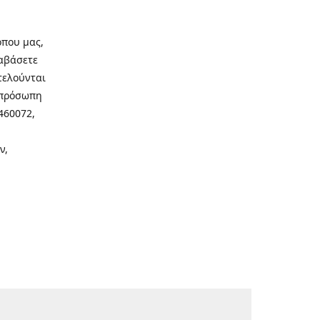
οπου μας,
ιαβάσετε
τελούνται
νοπρόσωπη
460072,
ν,