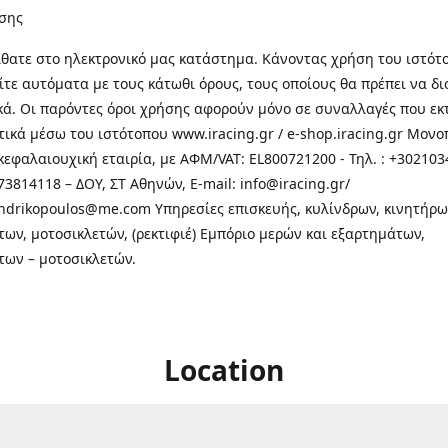
σης
θατε στo ηλεκτρονικό μας κατάστημα. Κάνοντας χρήση του ιστότ
τε αυτόματα με τους κάτωθι όρους, τους οποίους θα πρέπει να δ
κά. Οι παρόντες όροι χρήσης αφορούν μόνο σε συναλλαγές που εκ
τικά μέσω του ιστότοπου www.iracing.gr / e-shop.iracing.gr Μο
κεφαλαιουχική εταιρία, με ΑΦΜ/VAT: EL800721200 - Τηλ. : +302103
3814118 – ΔΟΥ, ΣΤ Αθηνών, E-mail: info@iracing.gr/
andrikopoulos@me.com Υπηρεσίες επισκευής, κυλίνδρων, κινητήρω
των, μοτοσικλετών, (ρεκτιφιέ) Εμπόριο μερών και εξαρτημάτων,
των – μοτοσικλετών.
Location