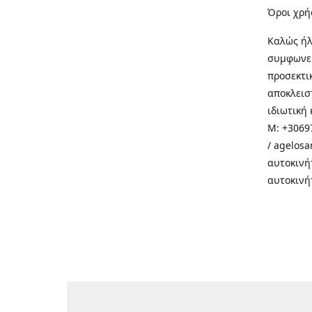
Όροι χρή
Καλώς ήλ
συμφωνεί
προσεκτι
αποκλεισ
ιδιωτική 
M: +30697
/ agelos
αυτοκινή
αυτοκινή