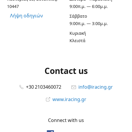
10447
9:00π.μ. — 6:00μ.μ.
Λήψη οδηγιών
Σάββατο
9:00π.μ. — 3:00μ.μ.
Κυριακή
Κλειστά
Contact us
+30 2103460072
info@iracing.gr
www.iracing.gr
Connect with us