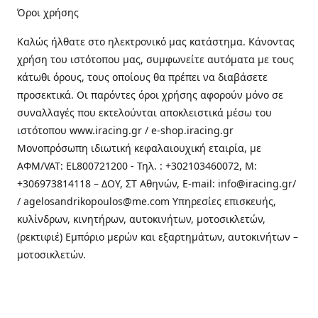
Όροι χρήσης
Καλώς ήλθατε στo ηλεκτρονικό μας κατάστημα. Κάνοντας
χρήση του ιστότοπου μας, συμφωνείτε αυτόματα με τους
κάτωθι όρους, τους οποίους θα πρέπει να διαβάσετε
προσεκτικά. Οι παρόντες όροι χρήσης αφορούν μόνο σε
συναλλαγές που εκτελούνται αποκλειστικά μέσω του
ιστότοπου www.iracing.gr / e-shop.iracing.gr
Μονοπρόσωπη ιδιωτική κεφαλαιουχική εταιρία, με
ΑΦΜ/VAT: EL800721200 - Τηλ. : +302103460072, M:
+306973814118 – ΔΟΥ, ΣΤ Αθηνών, E-mail: info@iracing.gr/
/ agelosandrikopoulos@me.com Υπηρεσίες επισκευής,
κυλίνδρων, κινητήρων, αυτοκινήτων, μοτοσικλετών,
(ρεκτιφιέ) Εμπόριο μερών και εξαρτημάτων, αυτοκινήτων –
μοτοσικλετών.