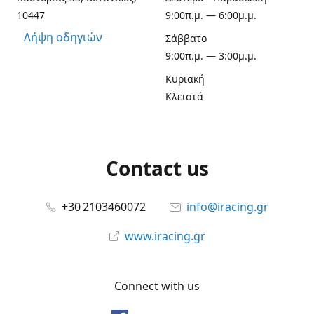
10447
9:00π.μ. — 6:00μ.μ.
Λήψη οδηγιών
Σάββατο
9:00π.μ. — 3:00μ.μ.
Κυριακή
Κλειστά
Contact us
+30 2103460072
info@iracing.gr
www.iracing.gr
Connect with us