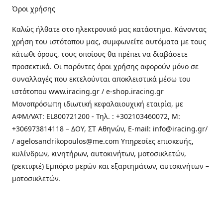
Όροι χρήσης
Καλώς ήλθατε στo ηλεκτρονικό μας κατάστημα. Κάνοντας
χρήση του ιστότοπου μας, συμφωνείτε αυτόματα με τους
κάτωθι όρους, τους οποίους θα πρέπει να διαβάσετε
προσεκτικά. Οι παρόντες όροι χρήσης αφορούν μόνο σε
συναλλαγές που εκτελούνται αποκλειστικά μέσω του
ιστότοπου www.iracing.gr / e-shop.iracing.gr
Μονοπρόσωπη ιδιωτική κεφαλαιουχική εταιρία, με
ΑΦΜ/VAT: EL800721200 - Τηλ. : +302103460072, M:
+306973814118 – ΔΟΥ, ΣΤ Αθηνών, E-mail: info@iracing.gr/
/ agelosandrikopoulos@me.com Υπηρεσίες επισκευής,
κυλίνδρων, κινητήρων, αυτοκινήτων, μοτοσικλετών,
(ρεκτιφιέ) Εμπόριο μερών και εξαρτημάτων, αυτοκινήτων –
μοτοσικλετών.