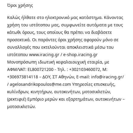
Όροι χρήσης
Καλώς ήλθατε στo ηλεκτρονικό μας κατάστημα. Κάνοντας
χρήση του ιστότοπου μας, συμφωνείτε αυτόματα με τους
κάτωθι όρους, τους οποίους θα πρέπει να διαβάσετε
προσεκτικά. Οι παρόντες όροι χρήσης αφορούν μόνο σε
συναλλαγές που εκτελούνται αποκλειστικά μέσω του
ιστότοπου www.iracing.gr / e-shop.iracing.gr
Μονοπρόσωπη ιδιωτική κεφαλαιουχική εταιρία, με
ΑΦΜ/VAT: EL800721200 - Τηλ. : +302103460072, M:
+306973814118 – ΔΟΥ, ΣΤ Αθηνών, E-mail: info@iracing.gr/
/ agelosandrikopoulos@me.com Υπηρεσίες επισκευής,
κυλίνδρων, κινητήρων, αυτοκινήτων, μοτοσικλετών,
(ρεκτιφιέ) Εμπόριο μερών και εξαρτημάτων, αυτοκινήτων –
μοτοσικλετών.