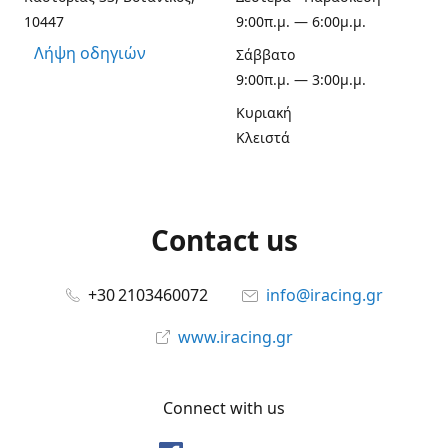
10447
9:00π.μ. — 6:00μ.μ.
Λήψη οδηγιών
Σάββατο
9:00π.μ. — 3:00μ.μ.
Κυριακή
Κλειστά
Contact us
+30 2103460072
info@iracing.gr
www.iracing.gr
Connect with us