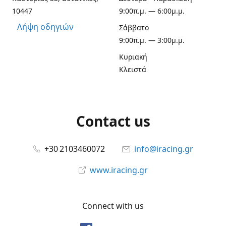
10447
9:00π.μ. — 6:00μ.μ.
Λήψη οδηγιών
Σάββατο
9:00π.μ. — 3:00μ.μ.
Κυριακή
Κλειστά
Contact us
+30 2103460072
info@iracing.gr
www.iracing.gr
Connect with us