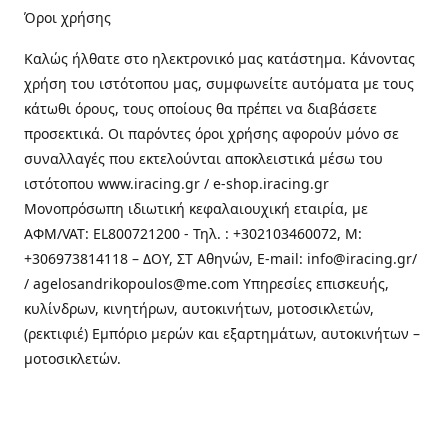
Όροι χρήσης
Καλώς ήλθατε στo ηλεκτρονικό μας κατάστημα. Κάνοντας
χρήση του ιστότοπου μας, συμφωνείτε αυτόματα με τους
κάτωθι όρους, τους οποίους θα πρέπει να διαβάσετε
προσεκτικά. Οι παρόντες όροι χρήσης αφορούν μόνο σε
συναλλαγές που εκτελούνται αποκλειστικά μέσω του
ιστότοπου www.iracing.gr / e-shop.iracing.gr
Μονοπρόσωπη ιδιωτική κεφαλαιουχική εταιρία, με
ΑΦΜ/VAT: EL800721200 - Τηλ. : +302103460072, M:
+306973814118 – ΔΟΥ, ΣΤ Αθηνών, E-mail: info@iracing.gr/
/ agelosandrikopoulos@me.com Υπηρεσίες επισκευής,
κυλίνδρων, κινητήρων, αυτοκινήτων, μοτοσικλετών,
(ρεκτιφιέ) Εμπόριο μερών και εξαρτημάτων, αυτοκινήτων –
μοτοσικλετών.