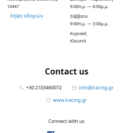
10447
9:00π.μ. — 6:00μ.μ.
Λήψη οδηγιών
Σάββατο
9:00π.μ. — 3:00μ.μ.
Κυριακή
Κλειστά
Contact us
+30 2103460072
info@iracing.gr
www.iracing.gr
Connect with us