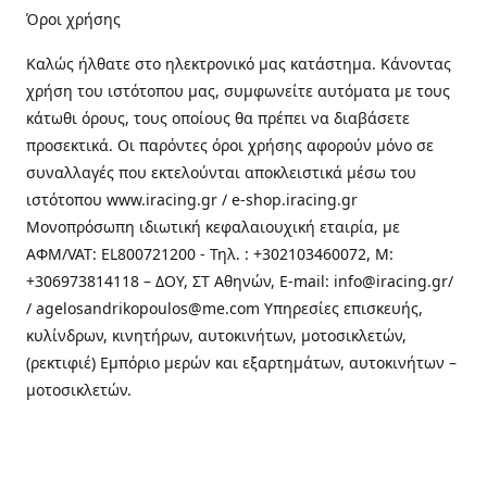
Όροι χρήσης
Καλώς ήλθατε στo ηλεκτρονικό μας κατάστημα. Κάνοντας
χρήση του ιστότοπου μας, συμφωνείτε αυτόματα με τους
κάτωθι όρους, τους οποίους θα πρέπει να διαβάσετε
προσεκτικά. Οι παρόντες όροι χρήσης αφορούν μόνο σε
συναλλαγές που εκτελούνται αποκλειστικά μέσω του
ιστότοπου www.iracing.gr / e-shop.iracing.gr
Μονοπρόσωπη ιδιωτική κεφαλαιουχική εταιρία, με
ΑΦΜ/VAT: EL800721200 - Τηλ. : +302103460072, M:
+306973814118 – ΔΟΥ, ΣΤ Αθηνών, E-mail: info@iracing.gr/
/ agelosandrikopoulos@me.com Υπηρεσίες επισκευής,
κυλίνδρων, κινητήρων, αυτοκινήτων, μοτοσικλετών,
(ρεκτιφιέ) Εμπόριο μερών και εξαρτημάτων, αυτοκινήτων –
μοτοσικλετών.