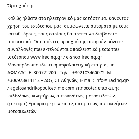
Όροι χρήσης
Καλώς ήλθατε στo ηλεκτρονικό μας κατάστημα. Κάνοντας
χρήση του ιστότοπου μας, συμφωνείτε αυτόματα με τους
κάτωθι όρους, τους οποίους θα πρέπει να διαβάσετε
προσεκτικά. Οι παρόντες όροι χρήσης αφορούν μόνο σε
συναλλαγές που εκτελούνται αποκλειστικά μέσω του
ιστότοπου www.iracing.gr / e-shop.iracing.gr
Μονοπρόσωπη ιδιωτική κεφαλαιουχική εταιρία, με
ΑΦΜ/VAT: EL800721200 - Τηλ. : +302103460072, M:
+306973814118 – ΔΟΥ, ΣΤ Αθηνών, E-mail: info@iracing.gr/
/ agelosandrikopoulos@me.com Υπηρεσίες επισκευής,
κυλίνδρων, κινητήρων, αυτοκινήτων, μοτοσικλετών,
(ρεκτιφιέ) Εμπόριο μερών και εξαρτημάτων, αυτοκινήτων –
μοτοσικλετών.