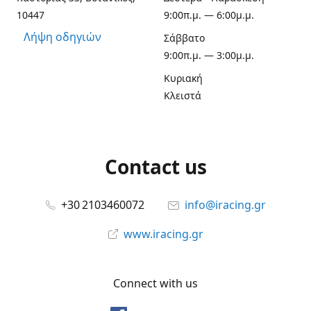
10447
9:00π.μ. — 6:00μ.μ.
Λήψη οδηγιών
Σάββατο
9:00π.μ. — 3:00μ.μ.
Κυριακή
Κλειστά
Contact us
+30 2103460072
info@iracing.gr
www.iracing.gr
Connect with us