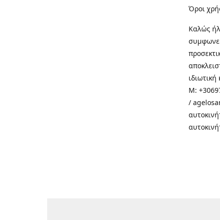
Όροι χρή
Καλώς ήλ
συμφωνεί
προσεκτι
αποκλεισ
ιδιωτική 
M: +30697
/ agelos
αυτοκινή
αυτοκινή