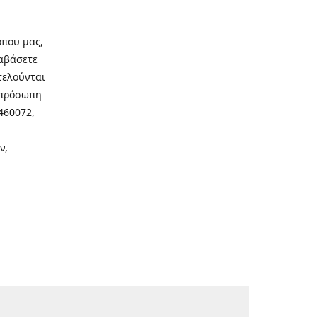
οπου μας,
ιαβάσετε
τελούνται
νοπρόσωπη
460072,
ν,