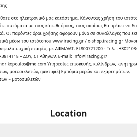
σης
θατε στo ηλεκτρονικό μας κατάστημα. Κάνοντας χρήση του ιστότ
τε αυτόματα με τους κάτωθι όρους, τους οποίους θα πρέπει να δ
κά. Οι παρόντες όροι χρήσης αφορούν μόνο σε συναλλαγές που εκ
τικά μέσω του ιστότοπου www.iracing.gr / e-shop.iracing.gr Μο
κεφαλαιουχική εταιρία, με ΑΦΜ/VAT: EL800721200 - Τηλ. : +302103
3814118 – ΔΟΥ, ΣΤ Αθηνών, E-mail: info@iracing.gr/
andrikopoulos@me.com Υπηρεσίες επισκευής, κυλίνδρων, κινητήρω
των, μοτοσικλετών, (ρεκτιφιέ) Εμπόριο μερών και εξαρτημάτων,
των – μοτοσικλετών.
Location